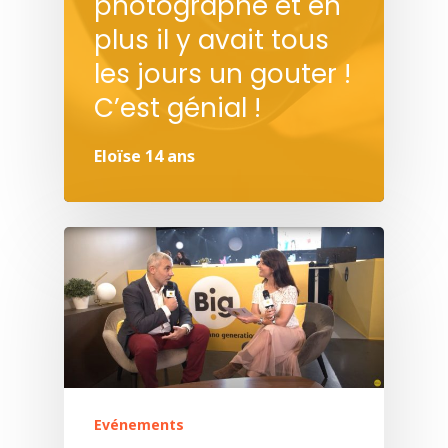
photographe et en
plus il y avait tous
les jours un gouter !
C’est génial !
Eloïse 14 ans
Evénements