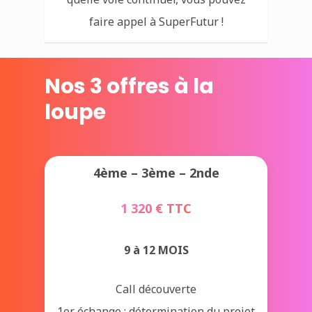
faire appel à SuperFutur !
Nos 3 offres à la
loupe
4ème – 3ème – 2nde
1 320 € TTC
9 à 12 MOIS
Call découverte
1er échange : détermination du projet