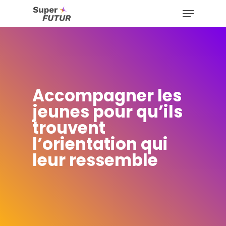
Skip
Menu
to
Close
main
Menu
content
Accompagner les
jeunes pour qu’ils
trouvent
l’orientation qui
leur ressemble