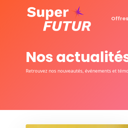
Skip
to
Offres
main
content
Nos actualité
Retrouvez nos nouveautés, événements et témoi