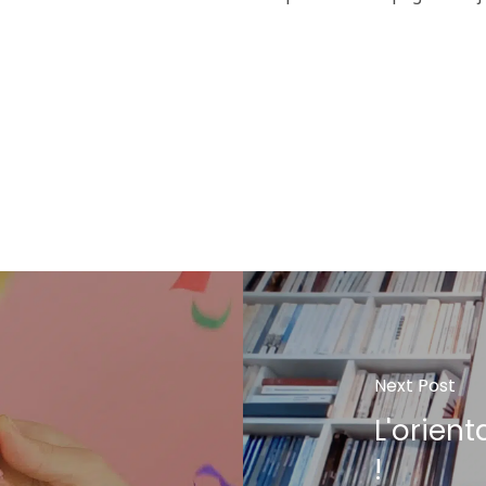
Next Post
L'orient
!