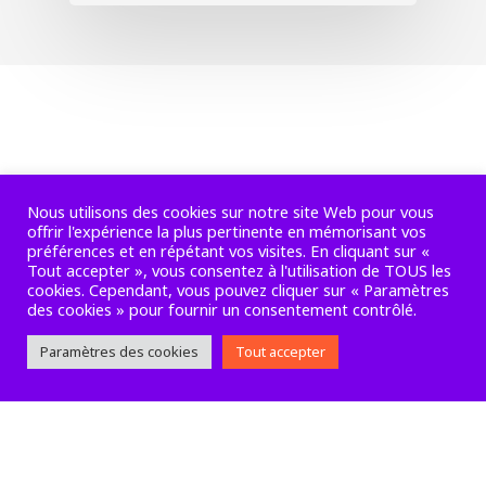
Nous utilisons des cookies sur notre site Web pour vous
offrir l'expérience la plus pertinente en mémorisant vos
préférences et en répétant vos visites. En cliquant sur «
facebook
linkedin
instagram
Tout accepter », vous consentez à l'utilisation de TOUS les
cookies. Cependant, vous pouvez cliquer sur « Paramètres
des cookies » pour fournir un consentement contrôlé.
Paramètres des cookies
Tout accepter
Mentions légales
-
Conditions générales de
services
© 2026 Superfutur.