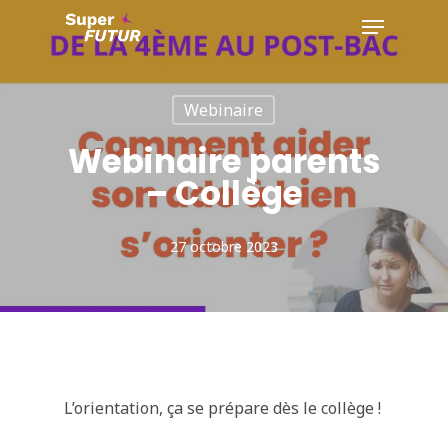
Skip
Menu
to
Close
main
Menu
Webinaire
content
Webinaire parents
– Collège
27 octobre 2023
L’orientation, ça se prépare dès le collège !